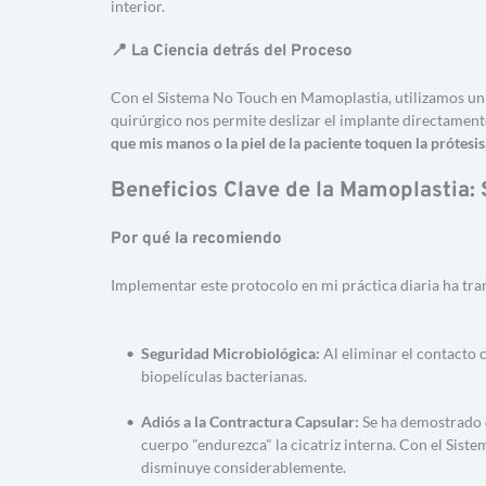
interior.
📍 La Ciencia detrás del Proceso
Con el Sistema No Touch en Mamoplastia, utilizamos un d
quirúrgico nos permite deslizar el implante directament
que mis manos o la piel de la paciente toquen la prótesis
Beneficios Clave de la Mamoplastia:
Por qué la recomiendo
Implementar este protocolo en mi práctica diaria ha tra
Seguridad Microbiológica:
 Al eliminar el contacto 
biopelículas bacterianas.
Adiós a la Contractura Capsular:
 Se ha demostrado 
cuerpo "endurezca" la cicatriz interna. Con el Sis
disminuye considerablemente.