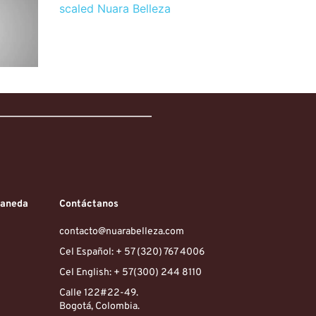
laneda
Contáctanos
contacto@nuarabelleza.com
Cel Español: + 57 (320) 767 4006 
Cel English: + 57(300) 244 8110 
Calle 122#22-49.
Bogotá, Colombia. 