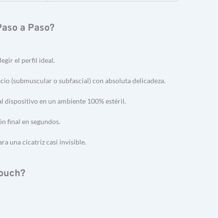
Paso a Paso?
gir el perfil ideal.
acio (submuscular o subfascial) con absoluta delicadeza.
 al dispositivo en un ambiente 100% estéril.
ón final en segundos.
a una cicatriz casi invisible.
Touch?