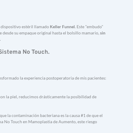
ispositivo estéril llamado 
Keller Funnel
. Este "embudo" 
e desde su empaque original hasta el bolsillo mamario, 
sin 
.
 Sistema No Touch.
nsformado la experiencia postoperatoria de mis pacientes:
con la piel, reducimos drásticamente la posibilidad de 
que la contaminación bacteriana es la causa #1 de que el 
tema No Touch en Mamoplastia de Aumento, este riesgo 