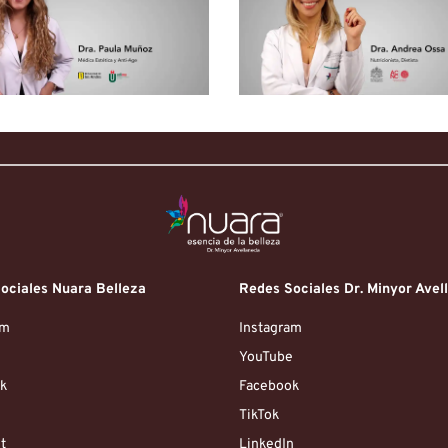
ociales Nuara Belleza
Redes Sociales Dr. Minyor Avel
am
Instagram
e
YouTube
k
Facebook
TikTok
t
LinkedIn