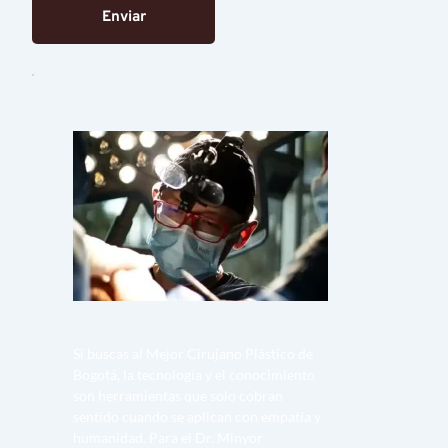
Enviar
Si buscas al Mejor Cirujano Plástico de 
Bogotá, la tecnología y el conocimiento 
son herramientas que solo cobran 
sentido cuando se aplican con empatía y 
humanidad. Para el Dr. Minyor 