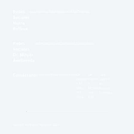
Redes
Instagram
YouTube
Facebook
TikTok
Pinterest
Sociales
Nuara
Belleza
Redes
Instagram
YouTube
Facebook
TikTok
LinkedIn
Sociales
Dr. Minyor
Avellaneda
Contáctanos
contacto@nuarabelleza.com
Cel
Cel
Calle
Español:
English:
122#22-
+ 57
+
49.
(320)
57(300)
Bogotá,
767
244
Colombia.
4006
8110
Nuara © All Rights Reserved 2024