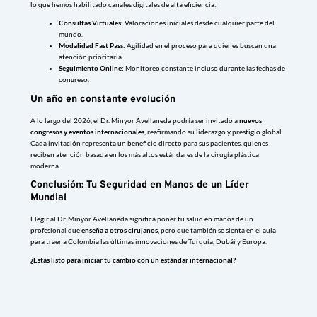
lo que hemos habilitado canales digitales de alta eficiencia:
Consultas Virtuales:
Valoraciones iniciales desde cualquier parte del
mundo.
Modalidad Fast Pass:
Agilidad en el proceso para quienes buscan una
atención prioritaria.
Seguimiento Online:
Monitoreo constante incluso durante las fechas de
congreso.
Un año en constante evolución
A lo largo del 2026, el Dr. Minyor Avellaneda podría ser invitado a
nuevos
congresos y eventos internacionales
, reafirmando su liderazgo y prestigio global.
Cada invitación representa un beneficio directo para sus pacientes, quienes
reciben atención basada en los más altos estándares de la cirugía plástica
moderna.
Conclusión: Tu Seguridad en Manos de un Líder
Mundial
Elegir al Dr. Minyor Avellaneda significa poner tu salud en manos de un
profesional que
enseña a otros cirujanos
, pero que también se sienta en el aula
para traer a Colombia las últimas innovaciones de Turquía, Dubái y Europa.
¿Estás listo para iniciar tu cambio con un estándar internacional?