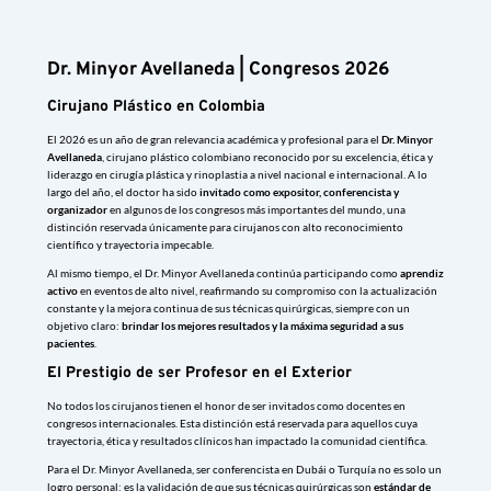
Dr. Minyor Avellaneda | Congresos 2026
Cirujano Plástico en Colombia
El 2026 es un año de gran relevancia académica y profesional para el
Dr. Minyor
Avellaneda
, cirujano plástico colombiano reconocido por su excelencia, ética y
liderazgo en cirugía plástica y rinoplastia a nivel nacional e internacional. A lo
largo del año, el doctor ha sido
invitado como expositor, conferencista y
organizador
en algunos de los congresos más importantes del mundo, una
distinción reservada únicamente para cirujanos con alto reconocimiento
científico y trayectoria impecable.
Al mismo tiempo, el Dr. Minyor Avellaneda continúa participando como
aprendiz
activo
en eventos de alto nivel, reafirmando su compromiso con la actualización
constante y la mejora continua de sus técnicas quirúrgicas, siempre con un
objetivo claro:
brindar los mejores resultados y la máxima seguridad a sus
pacientes
.
El Prestigio de ser Profesor en el Exterior
No todos los cirujanos tienen el honor de ser invitados como docentes en
congresos internacionales. Esta distinción está reservada para aquellos cuya
trayectoria, ética y resultados clínicos han impactado la comunidad científica.
Para el Dr. Minyor Avellaneda, ser conferencista en Dubái o Turquía no es solo un
logro personal; es la validación de que sus técnicas quirúrgicas son
estándar de