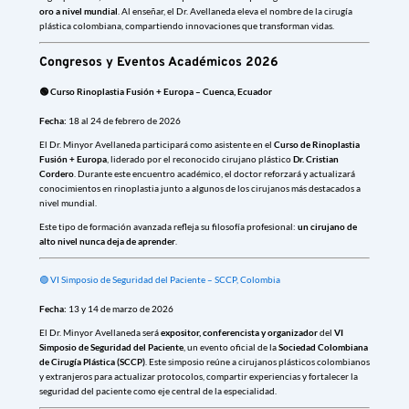
oro a nivel mundial
. Al enseñar, el Dr. Avellaneda eleva el nombre de la cirugía
plástica colombiana, compartiendo innovaciones que transforman vidas.
Congresos y Eventos Académicos 2026
🟢 Curso Rinoplastia Fusión + Europa – Cuenca, Ecuador
Fecha:
18 al 24 de febrero de 2026
El Dr. Minyor Avellaneda participará como asistente en el
Curso de Rinoplastia
Fusión + Europa
, liderado por el reconocido cirujano plástico
Dr. Cristian
Cordero
. Durante este encuentro académico, el doctor reforzará y actualizará
conocimientos en rinoplastia junto a algunos de los cirujanos más destacados a
nivel mundial.
Este tipo de formación avanzada refleja su filosofía profesional:
un cirujano de
alto nivel nunca deja de aprender
.
🟢 VI Simposio de Seguridad del Paciente – SCCP, Colombia
Fecha:
13 y 14 de marzo de 2026
El Dr. Minyor Avellaneda será
expositor, conferencista y organizador
del
VI
Simposio de Seguridad del Paciente
, un evento oficial de la
Sociedad Colombiana
de Cirugía Plástica (SCCP)
. Este simposio reúne a cirujanos plásticos colombianos
y extranjeros para actualizar protocolos, compartir experiencias y fortalecer la
seguridad del paciente como eje central de la especialidad.