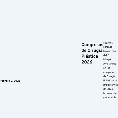
Sigue de
Congresos
cerca la
de Cirugía
trayectoria
del Dr.
Plástica
Minyor
2026
Avellaneda
en los
congresos
de Cirugía
Plástica más
febrero 9, 2026
importantes
de 2026.
Innovación
y academia.