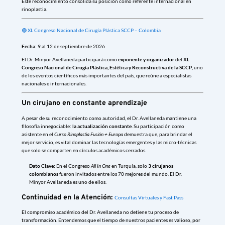
Este reconocimiento consolida su posición como referente internacional en
rinoplastia.
🟢 XL Congreso Nacional de Cirugía Plástica SCCP – Colombia
Fecha:
9 al 12 de septiembre de 2026
El Dr. Minyor Avellaneda participará como
exponente y organizador
del
XL
Congreso Nacional de Cirugía Plástica, Estética y Reconstructiva de la SCCP
, uno
de los eventos científicos más importantes del país, que reúne a especialistas
nacionales e internacionales.
Un cirujano en constante aprendizaje
A pesar de su reconocimiento como autoridad, el Dr. Avellaneda mantiene una
filosofía innegociable:
la actualización constante
. Su participación como
asistente en el
Curso Rinoplastia Fusión + Europa
demuestra que, para brindar el
mejor servicio, es vital dominar las tecnologías emergentes y las micro-técnicas
que solo se comparten en círculos académicos cerrados.
Dato Clave:
En el Congreso
All In One
en Turquía, solo
3 cirujanos
colombianos
fueron invitados entre los 70 mejores del mundo. El Dr.
Minyor Avellaneda es uno de ellos.
Continuidad en la Atención:
Consultas Virtuales y Fast Pass
El compromiso académico del Dr. Avellaneda no detiene tu proceso de
transformación. Entendemos que el tiempo de nuestros pacientes es valioso, por