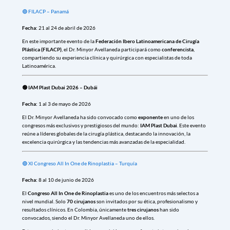
🟢 FILACP – Panamá
Fecha:
21 al 24 de abril de 2026
En este importante evento de la
Federación Ibero Latinoamericana de Cirugía
Plástica (FILACP)
, el Dr. Minyor Avellaneda participará como
conferencista
,
compartiendo su experiencia clínica y quirúrgica con especialistas de toda
Latinoamérica.
🟢 IAM Plast Dubai 2026 – Dubái
Fecha:
1 al 3 de mayo de 2026
El Dr. Minyor Avellaneda ha sido convocado como
exponente
en uno de los
congresos más exclusivos y prestigiosos del mundo:
IAM Plast Dubai
. Este evento
reúne a líderes globales de la cirugía plástica, destacando la innovación, la
excelencia quirúrgica y las tendencias más avanzadas de la especialidad.
🟢 XI Congreso All In One de Rinoplastia – Turquía
Fecha:
8 al 10 de junio de 2026
El
Congreso All In One de Rinoplastia
es uno de los encuentros más selectos a
nivel mundial. Solo
70 cirujanos
son invitados por su ética, profesionalismo y
resultados clínicos. En Colombia, únicamente
tres cirujanos
han sido
convocados, siendo el Dr. Minyor Avellaneda uno de ellos.