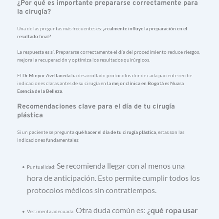
¿
Por 
qué 
es 
importante 
prepararse 
correctamente 
para 
la 
cirugía?
Una 
de 
las 
preguntas 
más 
frecuentes 
es: 
¿
realmente 
influye 
la 
preparación 
en 
el 
resultado 
final?
La 
respuesta 
es 
sí. 
Prepararse 
correctamente 
el 
día 
del 
procedimiento 
reduce 
riesgos, 
mejora 
la 
recuperación 
y 
optimiza 
los 
resultados 
quirúrgicos.
El 
Dr 
Minyor 
Avellaneda
ha 
desarrollado 
protocolos 
donde 
cada 
paciente 
recibe 
indicaciones 
claras 
antes 
de 
su 
cirugía 
en 
la 
mejor 
clínica 
en 
Bogotá 
es 
Nuara 
Esencia 
de 
la 
Belleza
.
Recomendaciones 
clave 
para 
el 
día 
de 
tu 
cirugía 
plástica
Si 
un 
paciente 
se 
pregunta 
qué 
hacer 
el 
día 
de 
tu 
cirugía 
plástica
, 
estas 
son 
las 
indicaciones 
fundamentales:
Se 
recomienda 
llegar 
con 
al 
menos 
una 
Puntualidad: 
hora 
de 
anticipación. 
Esto 
permite 
cumplir 
todos 
los 
protocolos 
médicos 
sin 
contratiempos.
Otra 
duda 
común 
es: 
¿
qué 
ropa 
usar 
Vestimenta 
adecuada: 