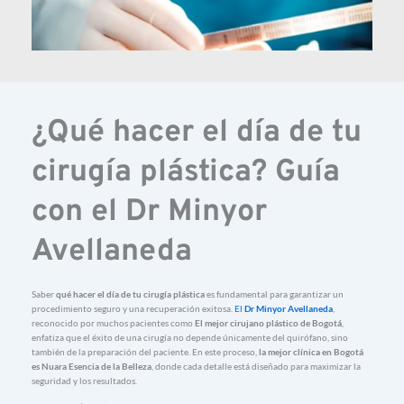
¿
Qué 
hacer 
el 
día 
de 
tu 
cirugía 
plástica? 
Guía 
con 
el 
Dr 
Minyor 
Avellaneda
Saber 
qué 
hacer 
el 
día 
de 
tu 
cirugía 
plástica
es 
fundamental 
para 
garantizar 
un 
procedimiento 
seguro 
y 
una 
recuperación 
exitosa. 
El 
Dr 
Minyor 
Avellaneda
, 
reconocido 
por 
muchos 
pacientes 
como 
El 
mejor 
cirujano 
plástico 
de 
Bogotá
, 
enfatiza 
que 
el 
éxito 
de 
una 
cirugía 
no 
depende 
únicamente 
del 
quirófano, 
sino 
también 
de 
la 
preparación 
del 
paciente. 
En 
este 
proceso, 
la 
mejor 
clínica 
en 
Bogotá 
es 
Nuara 
Esencia 
de 
la 
Belleza
, 
donde 
cada 
detalle 
está 
diseñado 
para 
maximizar 
la 
seguridad 
y 
los 
resultados.