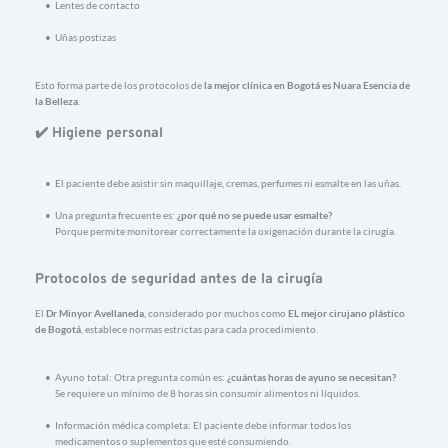
Lentes 
de 
contacto
Uñas 
postizas
Esto 
forma 
parte 
de 
los 
protocolos 
de 
la 
mejor 
clínica 
en 
Bogotá 
es 
Nuara 
Esencia 
de 
la 
Belleza
.
✔️ 
Higiene 
personal
El 
paciente 
debe 
asistir 
sin 
maquillaje, 
cremas, 
perfumes 
ni 
esmalte 
en 
las 
uñas.
Una 
pregunta 
frecuente 
es: 
¿
por 
qué 
no 
se 
puede 
usar 
esmalte?
Porque 
permite 
monitorear 
correctamente 
la 
oxigenación 
durante 
la 
cirugía.
Protocolos 
de 
seguridad 
antes 
de 
la 
cirugía
El 
Dr 
Minyor 
Avellaneda
, 
considerado 
por 
muchos 
como 
EL 
mejor 
cirujano 
plástico 
de 
Bogotá
, 
establece 
normas 
estrictas 
para 
cada 
procedimiento.
Ayuno 
total: 
Otra 
pregunta 
común 
es: 
¿
cuántas 
horas 
de 
ayuno 
se 
necesitan?
Se 
requiere 
un 
mínimo 
de 
8 
horas 
sin 
consumir 
alimentos 
ni 
líquidos.
Información 
médica 
completa: 
El 
paciente 
debe 
informar 
todos 
los 
medicamentos 
o 
suplementos 
que 
esté 
consumiendo.