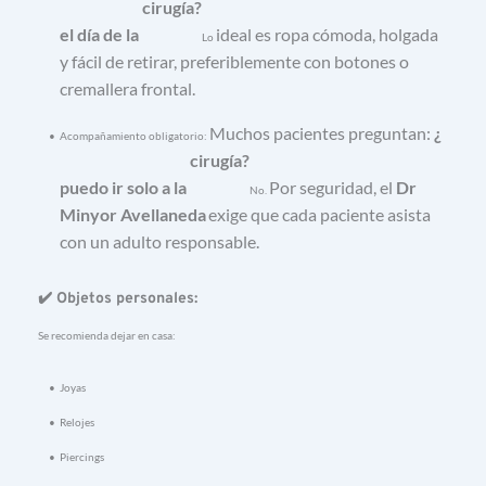
cirugía?
el 
día 
de 
la 
ideal 
es 
ropa 
cómoda, 
holgada 
Lo 
y 
fácil 
de 
retirar, 
preferiblemente 
con 
botones 
o 
cremallera 
frontal.
Muchos 
pacientes 
preguntan: 
¿
Acompañamiento 
obligatorio: 
cirugía?
puedo 
ir 
solo 
a 
la 
Por 
seguridad, 
el 
Dr 
No. 
Minyor 
Avellaneda
exige 
que 
cada 
paciente 
asista 
con 
un 
adulto 
responsable.
✔️ 
Objetos 
personales: 
Se 
recomienda 
dejar 
en 
casa:
Joyas
Relojes
Piercings