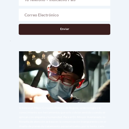
Enviar
Si buscas al Mejor Cirujano Plástico de Bogotá, la tecnología y el 
conocimiento son herramientas que solo cobran sentido cuando se 
aplican con empatía y humanidad. Para el Dr. Minyor Avellaneda, su 
filosofía de atención se basa en la comunicación transparente y en el 
diseño de planes de tratamiento personalizados, por lo tanto, cada 