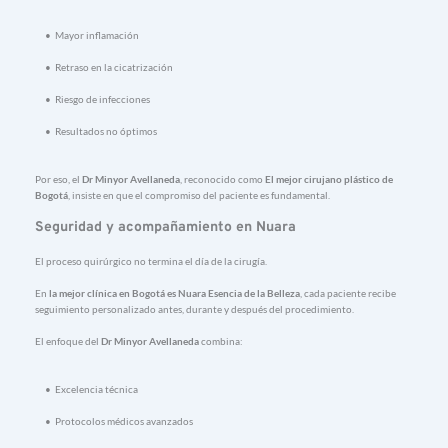
Mayor 
inflamación
Retraso 
en 
la 
cicatrización
Riesgo 
de 
infecciones
Resultados 
no 
óptimos
Por 
eso, 
el 
Dr 
Minyor 
Avellaneda
, 
reconocido 
como 
El 
mejor 
cirujano 
plástico 
de 
Bogotá
, 
insiste 
en 
que 
el 
compromiso 
del 
paciente 
es 
fundamental.
Seguridad 
y 
acompañamiento 
en 
Nuara
El 
proceso 
quirúrgico 
no 
termina 
el 
día 
de 
la 
cirugía.
En 
la 
mejor 
clínica 
en 
Bogotá 
es 
Nuara 
Esencia 
de 
la 
Belleza
, 
cada 
paciente 
recibe 
seguimiento 
personalizado 
antes, 
durante 
y 
después 
del 
procedimiento.
El 
enfoque 
del 
Dr 
Minyor 
Avellaneda
combina:
Excelencia 
técnica
Protocolos 
médicos 
avanzados