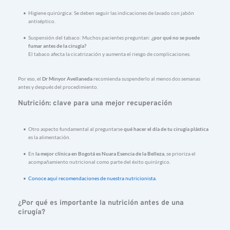
Higiene 
quirúrgica: 
Se 
deben 
seguir 
las 
indicaciones 
de 
lavado 
con 
jabón 
antiséptico.
Suspensión 
del 
tabaco: 
Muchos 
pacientes 
preguntan: 
¿
por 
qué 
no 
se 
puede 
fumar 
antes 
de 
la 
cirugía?
El 
tabaco 
afecta 
la 
cicatrización 
y 
aumenta 
el 
riesgo 
de 
complicaciones.
Por 
eso, 
el 
Dr 
Minyor 
Avellaneda
recomienda 
suspenderlo 
al 
menos 
dos 
semanas 
antes 
y 
después 
del 
procedimiento.
Nutrición: 
clave 
para 
una 
mejor 
recuperación
Otro 
aspecto 
fundamental 
al 
preguntarse 
qué 
hacer 
el 
día 
de 
tu 
cirugía 
plástica
es 
la 
alimentación.
En 
la 
mejor 
clínica 
en 
Bogotá 
es 
Nuara 
Esencia 
de 
la 
Belleza
, 
se 
prioriza 
el 
acompañamiento 
nutricional 
como 
parte 
del 
éxito 
quirúrgico.
Conoce aquí recomendaciones de nuestra nutricionista. 
¿
Por 
qué 
es 
importante 
la 
nutrición 
antes 
de 
una 
cirugía?