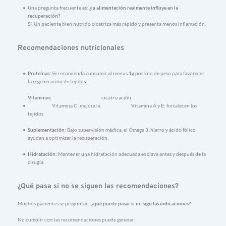
Una 
pregunta 
frecuente 
es: 
¿
la 
alimentación 
realmente 
influye 
en 
la 
recuperación?
Sí. 
Un 
paciente 
bien 
nutrido 
cicatriza 
más 
rápido 
y 
presenta 
menos 
inflamación.
Recomendaciones 
nutricionales
Proteínas: 
Se 
recomienda 
consumir 
al 
menos 
1g 
por 
kilo 
de 
peso 
para 
favorecer 
la 
regeneración 
de 
tejidos.
Vitaminas:
cicatrización
Vitamina 
C: 
mejora 
la 
Vitamina 
A 
y 
E: 
fortalecen 
los 
tejidos
Suplementación: 
Bajo 
supervisión 
médica, 
el 
Omega 
3, 
hierro 
y 
ácido 
fólico 
ayudan 
a 
optimizar 
la 
recuperación.
Hidratación: 
Mantener 
una 
hidratación 
adecuada 
es 
clave 
antes 
y 
después 
de 
la 
cirugía.
¿Q
ué 
pasa 
si 
no 
se 
siguen 
las 
recomendaciones?
Muchos 
pacientes 
se 
preguntan: 
¿
qué 
puede 
pasar 
si 
no 
sigo 
las 
indicaciones?
No 
cumplir 
con 
las 
recomendaciones 
puede 
generar: