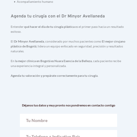
Acompañamiento 
humano
Agenda 
tu 
cirugía 
con 
el 
Dr 
Minyor 
Avellaneda
Entender 
qué 
hacer 
el 
día 
de 
tu 
cirugía 
plástica
es 
el 
primer 
paso 
hacia 
un 
resultado 
exitoso.
El 
Dr 
Minyor 
Avellaneda
, 
considerado 
por 
muchos 
pacientes 
como 
El 
mejor 
cirujano 
plástico 
de 
Bogotá
, 
lidera 
un 
equipo 
enfocado 
en 
seguridad, 
precisión 
y 
resultados 
naturales.
En 
la 
mejor 
clínica 
en 
Bogotá 
es 
Nuara 
Esencia 
de 
la 
Belleza
, 
cada 
paciente 
recibe 
una 
experiencia 
integral 
y 
personalizada.
Agenda 
tu 
valoración 
y 
prepárate 
correctamente 
para 
tu 
cirugía.
Déjanos tus datos y muy pronto nos pondremos en contacto contigo