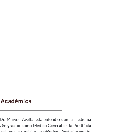
a Académica
l Dr. Minyor Avellaneda entendió que la medicina 
. Se graduó como Médico General en la Pontificia 
tacó por su mérito académico. Posteriormente, 