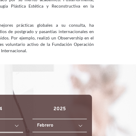
ugía Plástica Estética y Reconstructiva en la 
jor Cirujano Plástico en Bogotá
jores prácticas globales a su consulta, ha 
os de postgrado y pasantías internacionales en 
idos. Por ejemplo, realizó un Observership en el 
s voluntario activo de la Fundación Operación 
Internacional.
4
2025
Febrero