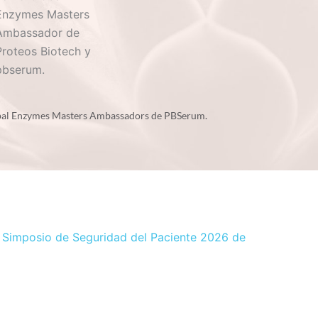
ado en 
a y 
egional.
bal Enzymes Masters Ambassadors de PBSerum.