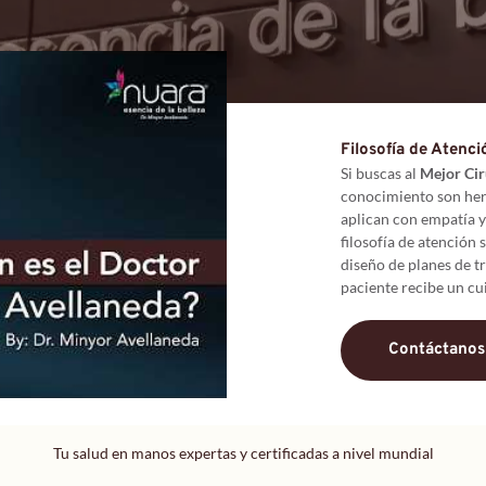
Filosofía de Atenci
Si buscas al 
Mejor Cir
conocimiento son her
aplican con empatía y
filosofía de atención 
diseño de planes de t
paciente recibe un c
Contáctanos
Tu salud en manos expertas y certificadas a nivel mundial