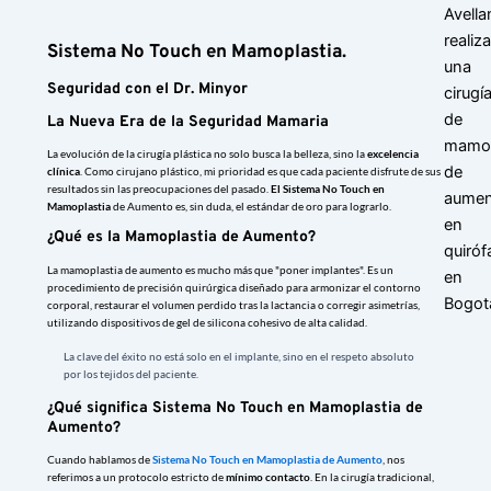
Sistema No Touch en Mamoplastia.
Seguridad con el Dr. Minyor
La Nueva Era de la Seguridad Mamaria
La evolución de la cirugía plástica no solo busca la belleza, sino la
excelencia
clínica
. Como cirujano plástico, mi prioridad es que cada paciente disfrute de sus
resultados sin las preocupaciones del pasado.
El Sistema
No Touch
en
Mamoplastia
de Aumento es, sin duda, el estándar de oro para lograrlo.
¿Qué es la Mamoplastia de Aumento?
La mamoplastia de aumento
es mucho más que "poner implantes". Es un
procedimiento de precisión quirúrgica diseñado para armonizar el contorno
corporal, restaurar el volumen perdido tras la lactancia o corregir asimetrías,
utilizando dispositivos de gel de silicona cohesivo de alta calidad.
La clave del éxito no está solo en el implante, sino en el respeto absoluto
por los tejidos del paciente.
¿Qué significa Sistema No Touch en Mamoplastia de
Aumento?
Cuando hablamos de
Sistema No Touch en Mamoplastia de Aumento
, nos
referimos a un protocolo estricto de
mínimo contacto
. En la cirugía tradicional,