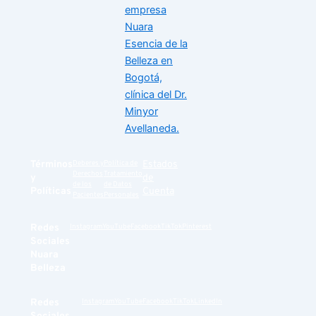
Términos
Deberes y
Política de
Estados
Derechos
Tratamiento
y
de
de los
de Datos
Políticas
Cuenta
Pacientes
Personales
Redes
Instagram
YouTube
Facebook
TikTok
Pinterest
Sociales
Nuara
Belleza
Redes
Instagram
YouTube
Facebook
TikTok
LinkedIn