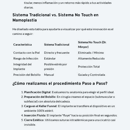
tisular, menos inflamación y un retorno más rápido a tus actividades
diarias.
Sistema Tradicional vs. Sistema No Touch en
Mamoplastia
He diseñado esta tabla para ayudarte a visualizar por qué esta innovación es el
camino a seguir:
Sistema No Touch (Dr.
Característica
Sistema Tradicional
Minyor)
Contacto con la Piel
Directo y frecuente
Eliminado / Mínimo
Riesgo de Infección
Estándar
Altamente Reducido
Integridad del
Posible estrés por
Protección Total
Implante
presión
Precisión del Bolsillo
Manual
Guiada y Controlada
¿Cómo realizamos el procedimiento Paso a Paso?
Planificación Digital:
Evaluamos tu anatomía para elegir el perfil ideal.
Preparación del Bolsillo:
En cirugía creamos el espacio (submuscular o
subfascial) con absoluta delicadeza.
Carga en el Keller Funnel:
El implante se transfiere al dispositivo en un
ambiente 100% estéril.
Inserción Fluida:
El implante "fluye" hacia su posición final en segundos.
Cierre Estético:
Utilizamos suturas intradérmicas para una cicatriz casi
invisible.