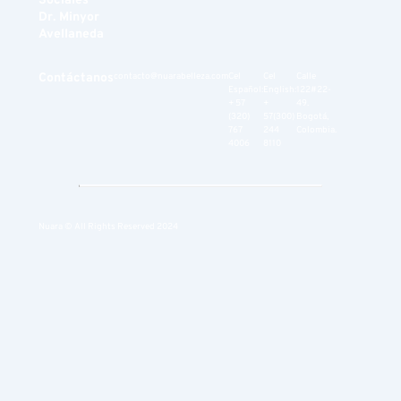
Sociales
Dr. Minyor
Avellaneda
Contáctanos
contacto@nuarabelleza.com
Cel
Cel
Calle
Español:
English:
122#22-
+ 57
+
49.
(320)
57(300)
Bogotá,
767
244
Colombia.
4006
8110
Nuara © All Rights Reserved 2024