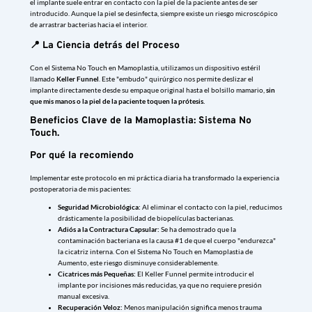
el implante suele entrar en contacto con la piel de la paciente antes de ser
introducido. Aunque la piel se desinfecta, siempre existe un riesgo microscópico
de arrastrar bacterias hacia el interior.
📍 La Ciencia detrás del Proceso
Con el Sistema No Touch en Mamoplastia, utilizamos un dispositivo estéril
llamado
Keller Funnel
. Este "embudo" quirúrgico nos permite deslizar el
implante directamente desde su empaque original hasta el bolsillo mamario,
sin
que mis manos o la piel de la paciente toquen la prótesis.
Beneficios Clave de la Mamoplastia: Sistema No
Touch.
Por qué la recomiendo
Implementar este protocolo en mi práctica diaria ha transformado la experiencia
postoperatoria de mis pacientes:
Seguridad Microbiológica:
Al eliminar el contacto con la piel, reducimos
drásticamente la posibilidad de biopelículas bacterianas.
Adiós a la Contractura Capsular:
Se ha demostrado que la
contaminación bacteriana es la causa #1 de que el cuerpo "endurezca"
la cicatriz interna. Con el Sistema No Touch en Mamoplastia de
Aumento, este riesgo disminuye considerablemente.
Cicatrices más Pequeñas:
El Keller Funnel permite introducir el
implante por incisiones más reducidas, ya que no requiere presión
manual excesiva.
Recuperación Veloz:
Menos manipulación significa menos trauma