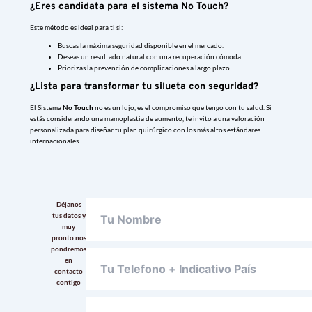
¿Eres candidata para el sistema No Touch?
Este método es ideal para ti si:
Buscas la máxima seguridad disponible en el mercado.
Deseas un resultado natural con una recuperación cómoda.
Priorizas la prevención de complicaciones a largo plazo.
¿Lista para transformar tu silueta con seguridad?
El Sistema
No Touch
no es un lujo, es el compromiso que tengo con tu salud. Si
estás considerando una mamoplastia de aumento, te invito a una valoración
personalizada para diseñar tu plan quirúrgico con los más altos estándares
internacionales.
Déjanos
tus datos y
muy
pronto nos
pondremos
en
contacto
contigo