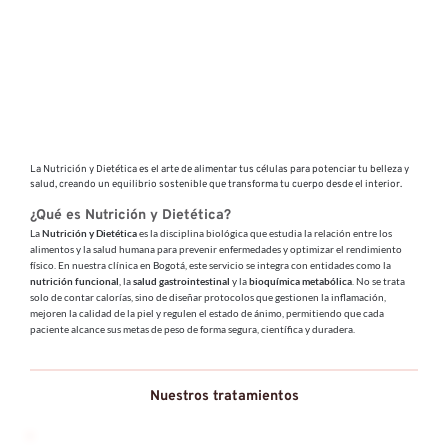
La Nutrición y Dietética es el arte de alimentar tus células para potenciar tu belleza y 
salud, creando un equilibrio sostenible que transforma tu cuerpo desde el interior.
¿Qué es Nutrición y Dietética?
La 
Nutrición y Dietética
 es la disciplina biológica que estudia la relación entre los 
alimentos y la salud humana para prevenir enfermedades y optimizar el rendimiento 
físico. En nuestra clínica en Bogotá, este servicio se integra con entidades como la 
nutrición funcional
, la 
salud gastrointestinal
 y la 
bioquímica metabólica
. No se trata 
solo de contar calorías, sino de diseñar protocolos que gestionen la inflamación, 
mejoren la calidad de la piel y regulen el estado de ánimo, permitiendo que cada 
paciente alcance sus metas de peso de forma segura, científica y duradera.
Nuestros tratamientos