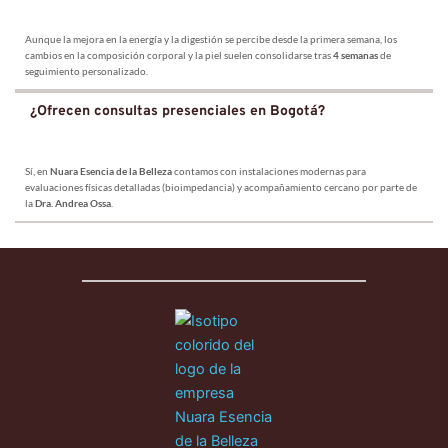
Aunque la mejora en la energía y la digestión se percibe desde la primera semana, los 
cambios en la composición corporal y la piel suelen consolidarse tras 
4 semanas
 de 
seguimiento personalizado.
¿Ofrecen consultas presenciales en Bogotá?
Sí, en 
Nuara Esencia de la Belleza
 contamos con instalaciones modernas para 
evaluaciones físicas detalladas (bioimpedancia) y acompañamiento cercano por parte de 
la 
Dra. Andrea Ossa
.