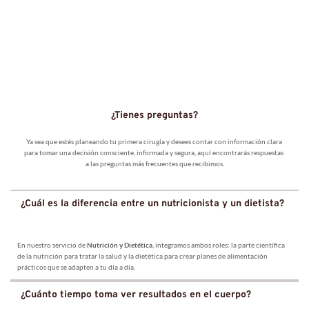
¿Tienes preguntas?
Ya sea que estés planeando tu primera cirugía y desees contar con información clara 
para tomar una decisión consciente, informada y segura, aquí encontrarás respuestas 
a las preguntas más frecuentes que recibimos.
¿Cuál es la diferencia entre un nutricionista y un dietista?
En nuestro servicio de 
Nutrición y Dietética
, integramos ambos roles: la parte científica 
de la nutrición para tratar la salud y la dietética para crear planes de alimentación 
prácticos que se adapten a tu día a día.
¿Cuánto tiempo toma ver resultados en el cuerpo?