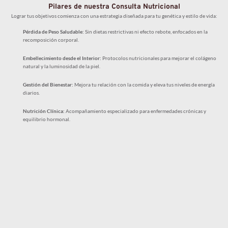
Pilares de nuestra Consulta Nutricional
Lograr tus objetivos comienza con una estrategia diseñada para tu genética y estilo de vida:
Pérdida de Peso Saludable:
 Sin dietas restrictivas ni efecto rebote, enfocados en la 
recomposición corporal.
Embellecimiento desde el Interior:
 Protocolos nutricionales para mejorar el colágeno 
natural y la luminosidad de la piel.
Gestión del Bienestar:
 Mejora tu relación con la comida y eleva tus niveles de energía 
diarios.
Nutrición Clínica:
 Acompañamiento especializado para enfermedades crónicas y 
equilibrio hormonal.