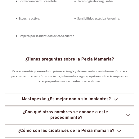
Formación científica sólida.
Tecnología de vanguardia.
Escucha activa.
Sensibilidad estética femenina.
Respeto por la identidad de cada cuerpo.
¿Tienes preguntas sobre la Pexia Mamaria?
Ya sea que estés planeando tu primera cirugía y desees contar con información clara 
para tomar una decisión consciente, informada y segura, aquí encontrarás respuestas 
a las preguntas más frecuentes que recibimos.
Mastopexia: ¿Es mejor con o sin implantes?
La elección depende del grado de caída y el deseo de volumen en el polo superior.
 Se 
¿Con qué otros nombres se conoce a este 
recomienda la Pexia con implantes si se busca mayor plenitud y soporte, mientras que la 
procedimiento?
Pexia sin implantes es ideal para elevar el tejido glandular propio de forma natural.
La Pexia mamaria también se conoce como Mastopexia, levantamiento de senos o lifting 
¿Cómo son las cicatrices de la Pexia mamaria?
de mamas.
 Es el procedimiento diseñado para elevar el pezón y la areola a su posición 
juvenil, eliminando el exceso de piel flácida.