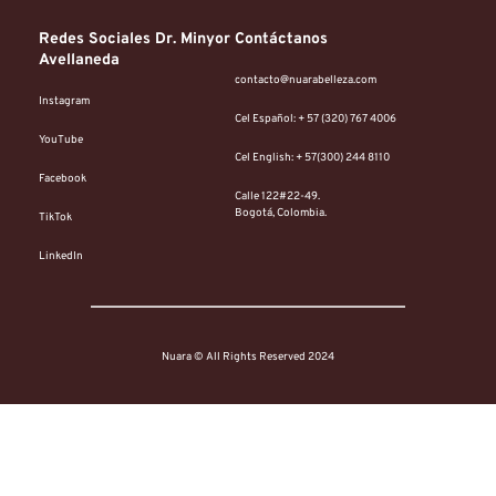
Redes Sociales Dr. Minyor 
Contáctanos
Avellaneda
contacto@nuarabelleza.com
Instagram
Cel Español: + 57 (320) 767 4006 
YouTube
Cel English: + 57(300) 244 8110 
Facebook
Calle 122#22-49.
Bogotá, Colombia. 
TikTok
LinkedIn
Nuara © All Rights Reserved 2024