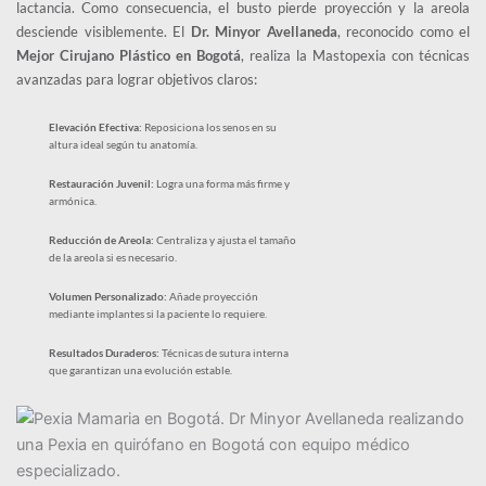
lactancia. Como consecuencia, el busto pierde proyección y la areola 
desciende visiblemente. El 
Dr. Minyor Avellaneda
, reconocido como el 
Mejor Cirujano Plástico en Bogotá
, realiza la Mastopexia con técnicas 
avanzadas para lograr objetivos claros:
Elevación Efectiva:
 Reposiciona los senos en su 
altura ideal según tu anatomía.
Restauración Juvenil:
 Logra una forma más firme y 
armónica.
Reducción de Areola:
 Centraliza y ajusta el tamaño 
de la areola si es necesario.
Volumen Personalizado:
 Añade proyección 
mediante implantes si la paciente lo requiere.
Resultados Duraderos:
 Técnicas de sutura interna 
que garantizan una evolución estable.