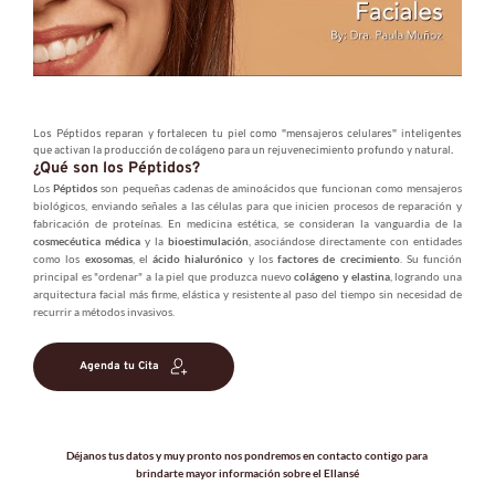
Los Péptidos reparan y fortalecen tu piel como "mensajeros celulares" inteligentes 
que activan la producción de colágeno para un rejuvenecimiento profundo y natural.
¿Qué son los Péptidos?
Los 
Péptidos
 son pequeñas cadenas de aminoácidos que funcionan como mensajeros 
biológicos, enviando señales a las células para que inicien procesos de reparación y 
fabricación de proteínas. En medicina estética, se consideran la vanguardia de la 
cosmecéutica médica
 y la 
bioestimulación
, asociándose directamente con entidades 
como los 
exosomas
, el 
ácido hialurónico
 y los 
factores de crecimiento
. Su función 
principal es "ordenar" a la piel que produzca nuevo 
colágeno y elastina
, logrando una 
arquitectura facial más firme, elástica y resistente al paso del tiempo sin necesidad de 
recurrir a métodos invasivos.
Agenda tu Cita
Déjanos tus datos y muy pronto nos pondremos en contacto contigo para 
brindarte mayor información sobre el Ellansé