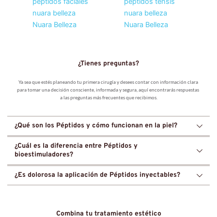
¿Tienes preguntas?
Ya sea que estés planeando tu primera cirugía y desees contar con información clara 
para tomar una decisión consciente, informada y segura, aquí encontrarás respuestas 
a las preguntas más frecuentes que recibimos.
¿Qué son los Péptidos y cómo funcionan en la piel?
Los péptidos son pequeñas cadenas de aminoácidos que actúan como mensajeros 
¿Cuál es la diferencia entre Péptidos y 
celulares para estimular la regeneración de la piel. 
En Nuara, utilizamos péptidos 
bioestimuladores?
biomiméticos que "ordenan" a las células producir nuevo colágeno, elastina y ácido 
hialurónico, logrando un rejuvenecimiento estructural desde las capas más profundas.
Mientras los bioestimuladores generan una respuesta de tejido, los péptidos actúan de 
¿Es dolorosa la aplicación de Péptidos inyectables?
forma específica sobre receptores celulares para funciones precisas.
 Son herramientas de 
medicina estética de alta precisión que permiten tratar desde la flacidez y las manchas 
No, la aplicación de péptidos es un procedimiento mínimamente invasivo y altamente 
hasta la caída del cabello, sin añadir volumen artificial al rostro.
tolerable.
 En Nuara empleamos técnicas de micro-inyección o dispositivos de entrega 
transdérmica que aseguran que el principio activo llegue a la dermis con una molestia 
Combina tu tratamiento estético
mínima y sin necesidad de incapacidad.