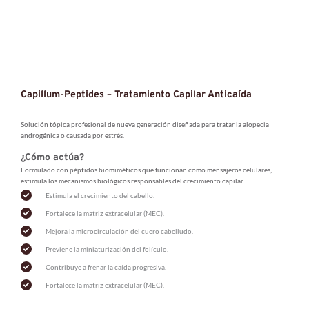
Capillum-Peptides – Tratamiento Capilar Anticaída
Solución tópica profesional de nueva generación diseñada para tratar la alopecia 
androgénica o causada por estrés.
¿Cómo actúa?
Formulado con péptidos biomiméticos que funcionan como mensajeros celulares, 
estimula los mecanismos biológicos responsables del crecimiento capilar. 
Estimula el crecimiento del cabello.
Fortalece la matriz extracelular (MEC).
Mejora la microcirculación del cuero cabelludo.
Previene la miniaturización del folículo.
Contribuye a frenar la caída progresiva.
Fortalece la matriz extracelular (MEC).