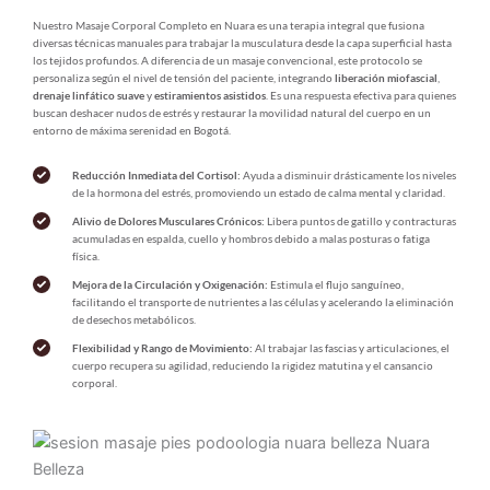
Nuestro Masaje Corporal Completo en Nuara es una terapia integral que fusiona 
diversas técnicas manuales para trabajar la musculatura desde la capa superficial hasta 
los tejidos profundos. A diferencia de un masaje convencional, este protocolo se 
personaliza según el nivel de tensión del paciente, integrando 
liberación miofascial
, 
drenaje linfático suave
 y 
estiramientos asistidos
. Es una respuesta efectiva para quienes 
buscan deshacer nudos de estrés y restaurar la movilidad natural del cuerpo en un 
entorno de máxima serenidad en Bogotá.
Reducción Inmediata del Cortisol:
 Ayuda a disminuir drásticamente los niveles 
de la hormona del estrés, promoviendo un estado de calma mental y claridad.
Alivio de Dolores Musculares Crónicos:
 Libera puntos de gatillo y contracturas 
acumuladas en espalda, cuello y hombros debido a malas posturas o fatiga 
física.
Mejora de la Circulación y Oxigenación:
 Estimula el flujo sanguíneo, 
facilitando el transporte de nutrientes a las células y acelerando la eliminación 
de desechos metabólicos.
Flexibilidad y Rango de Movimiento:
 Al trabajar las fascias y articulaciones, el 
cuerpo recupera su agilidad, reduciendo la rigidez matutina y el cansancio 
corporal.