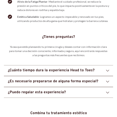
Alivio de la Fatiga Plantar:
 Mediante el cuidado profesional, se reduce la 
presión en puntos críticos del pie, lo que impacta positivamente en la postura y 
reduce dolores en rodillas y espalda baja.
Estética Saludable:
 Logramos un aspecto impecable y renovado en tus pies, 
utilizando productos de alta gama que hidratan y protegen la barrera cutánea.
¿Tienes preguntas?
Ya sea que estés planeando tu primera cirugía y desees contar con información clara 
para tomar una decisión consciente, informada y segura, aquí encontrarás respuestas 
a las preguntas más frecuentes que recibimos.
¿Cuánto tiempo dura la experiencia Head to Toes?
El protocolo completo está diseñado para disfrutarse en una sesión de 
90 a 120 minutos
, 
¿Es necesario prepararse de alguna forma especial?
garantizando que cada zona del cuerpo reciba la atención y el tiempo de relajación 
necesarios.
Solo necesitas disponer de tu tiempo. En 
Nuara
 te proporcionamos todo lo necesario 
¿Puedo regalar esta experiencia?
para que tu única preocupación sea disfrutar de la desconexión.
Sí, es uno de nuestros servicios más solicitados como bono de regalo (Gift Card), siendo el 
detalle perfecto para quienes necesitan un respiro del estrés cotidiano.
Combina tu tratamiento estético