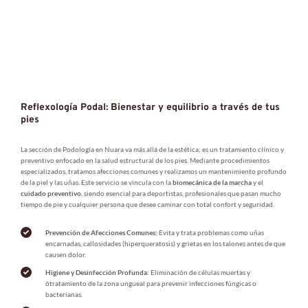
Reflexología Podal: Bienestar y equilibrio a través de tus 
pies
La sección de Podología en Nuara va más allá de la estética; es un tratamiento clínico y 
preventivo enfocado en la salud estructural de los pies. Mediante procedimientos 
especializados, tratamos afecciones comunes y realizamos un mantenimiento profundo 
de la piel y las uñas. Este servicio se vincula con la 
biomecánica de la marcha
 y el 
cuidado preventivo
, siendo esencial para deportistas, profesionales que pasan mucho 
tiempo de pie y cualquier persona que desee caminar con total confort y seguridad.
Prevención de Afecciones Comunes:
 Evita y trata problemas como uñas 
encarnadas, callosidades (hiperqueratosis) y grietas en los talones antes de que 
causen dolor.
Higiene y Desinfección Profunda:
 Eliminación de células muertas y 
ótratamiento de la zona ungueal para prevenir infecciones fúngicas o 
bacterianas.